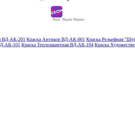
Ozon
Яндекс Маркет
я ВД-АК-201
Краска Антикор ВД-АК-001
Краска Рельефная "Шу
ВД-АК-101
Краска Теплозащитная ВД-АК-104
Краска Художестве