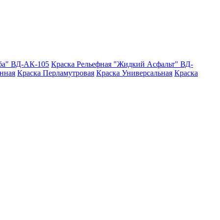
ба" ВД-АК-105
Краска Рельефная "Жидкий Асфальт" ВД-
нная
Краска Перламутровая
Краска Универсальная
Краска