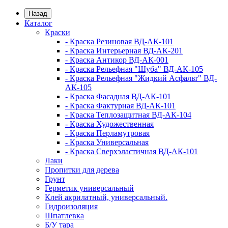
Назад
Каталог
Краски
- Краска Резиновая ВД-АК-101
- Краска Интерьерная ВД-АК-201
- Краска Антикор ВД-АК-001
- Краска Рельефная "Шуба" ВД-АК-105
- Краска Рельефная "Жидкий Асфальт" ВД-
АК-105
- Краска Фасадная ВД-АК-101
- Краска Фактурная ВД-АК-101
- Краска Теплозащитная ВД-АК-104
- Краска Художественная
- Краска Перламутровая
- Краска Универсальная
- Краска Сверхэластичная ВД-АК-101
Лаки
Пропитки для дерева
Грунт
Герметик универсальный
Клей акрилатный, универсальный.
Гидроизоляция
Шпатлевка
Б/У тара