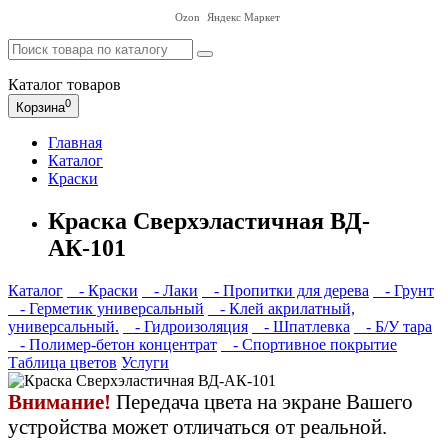
Ozon
Яндекс Маркет
Каталог
товаров
0
Корзина
Главная
Каталог
Краски
Краска Сверхэластичная ВД-
АК-101
Каталог
- Краски
- Лаки
- Пропитки для дерева
- Грунт
- Герметик универсальный
- Клей акрилатный,
универсальный.
- Гидроизоляция
- Шпатлевка
- Б/У тара
- Полимер-бетон концентрат
- Спортивное покрытие
Таблица цветов
Услуги
Внимание!
Передача цвета на экране Вашего
устройства может отличаться от реальной.