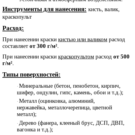
Инструменты для нанесения:
кисть, валик,
краскопульт
Расход:
При нанесении краски
кистью или валиком
расход
составляет
от 300 г/м²
.
При нанесении краски
краскопультом
расход
от 500
г/м²
.
Типы поверхностей:
Минеральные (бетон, пенобетон, кирпич,
·
шифер, ондулин, гипс, камень, обои и т.д.);
Металл (оцинковка, алюминий,
·
нержавейка, металлочерепица, цветной
металл);
Дерево (фанера, клееный брус, ДСП, ДВП,
·
вагонка и т.д.);