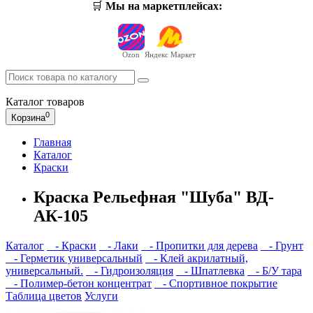
🛒
Мы на маркетплейсах:
Ozon
Яндекс Маркет
Каталог
товаров
0
Корзина
Главная
Каталог
Краски
Краска Рельефная "Шуба" ВД-
АК-105
Каталог
- Краски
- Лаки
- Пропитки для дерева
- Грунт
- Герметик универсальный
- Клей акрилатный,
универсальный.
- Гидроизоляция
- Шпатлевка
- Б/У тара
- Полимер-бетон концентрат
- Спортивное покрытие
Таблица цветов
Услуги