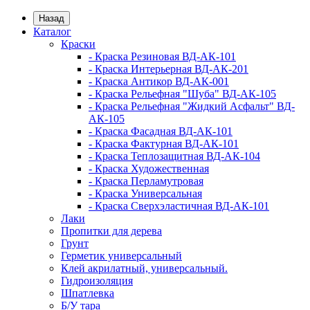
Назад
Каталог
Краски
- Краска Резиновая ВД-АК-101
- Краска Интерьерная ВД-АК-201
- Краска Антикор ВД-АК-001
- Краска Рельефная "Шуба" ВД-АК-105
- Краска Рельефная "Жидкий Асфальт" ВД-
АК-105
- Краска Фасадная ВД-АК-101
- Краска Фактурная ВД-АК-101
- Краска Теплозащитная ВД-АК-104
- Краска Художественная
- Краска Перламутровая
- Краска Универсальная
- Краска Сверхэластичная ВД-АК-101
Лаки
Пропитки для дерева
Грунт
Герметик универсальный
Клей акрилатный, универсальный.
Гидроизоляция
Шпатлевка
Б/У тара