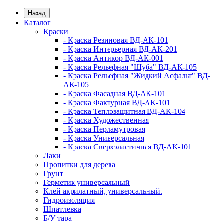
Назад
Каталог
Краски
- Краска Резиновая ВД-АК-101
- Краска Интерьерная ВД-АК-201
- Краска Антикор ВД-АК-001
- Краска Рельефная "Шуба" ВД-АК-105
- Краска Рельефная "Жидкий Асфальт" ВД-
АК-105
- Краска Фасадная ВД-АК-101
- Краска Фактурная ВД-АК-101
- Краска Теплозащитная ВД-АК-104
- Краска Художественная
- Краска Перламутровая
- Краска Универсальная
- Краска Сверхэластичная ВД-АК-101
Лаки
Пропитки для дерева
Грунт
Герметик универсальный
Клей акрилатный, универсальный.
Гидроизоляция
Шпатлевка
Б/У тара