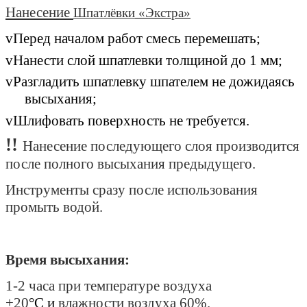
Нанесение
Шпатлёвк
и
«Экстра»
v
Перед началом работ смесь перемешать;
v
Нанести слой шпатлевки толщиной до 1 мм;
v
Разгладить шпатлевку шпателем не дожидаясь
высыхания;
v
Шлифовать поверхность не требуется.
!
!
Нанесение последующего слоя производится
после полного высыхания предыдущего.
Инструменты сразу после использования
промыть водой.
Время высыхания:
1-2 часа при температуре воздуха
+20
°С
и
влажности воздуха 60%.