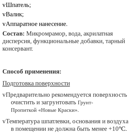
v
Шпатель
;
v
Валик
;
v
Аппаратное нанесение
.
Состав:
Микромрамор, вода, акрилатная
дисперсия, функциональные добавки, тарный
консервант.
Способ применения:
Подготовка поверхности
v
Предварительно рекомендуется поверхность
очистить и загрунтовать
Грунт-
Пропиткой
«
Новые Краски
»
.
v
Температура шпатлевки, основания и воздуха
в помещении не должна быть менее +10
°С
.