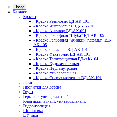
Назад
Каталог
Краски
- Краска Резиновая ВД-АК-101
- Краска Интерьерная ВД-АК-201
- Краска Антикор ВД-АК-001
- Краска Рельефная "Шуба" ВД-АК-105
- Краска Рельефная "Жидкий Асфальт" ВД-
АК-105
- Краска Фасадная ВД-АК-101
- Краска Фактурная ВД-АК-101
- Краска Теплозащитная ВД-АК-104
- Краска Художественная
- Краска Перламутровая
- Краска Универсальная
- Краска Сверхэластичная ВД-АК-101
Лаки
Пропитки для дерева
Грунт
Герметик универсальный
Клей акрилатный, универсальный.
Гидроизоляция
Шпатлевка
Б/У тара