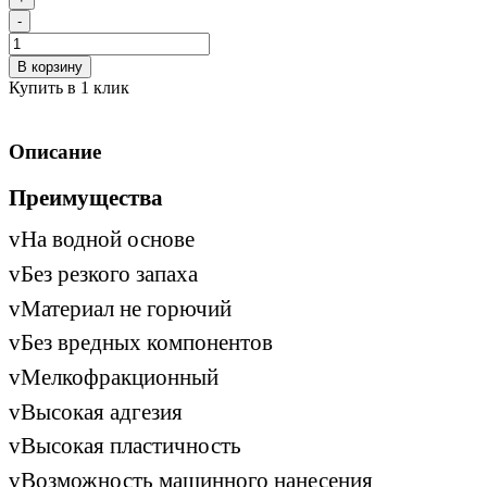
-
В корзину
Купить в 1 клик
Описание
Преимущества
v
На водной основе
v
Без резкого запаха
v
Материал не горючий
v
Без вредных компонентов
v
Мелкофракционный
v
Высокая адгезия
v
Высокая пластичность
v
Возможность машинного нанесения