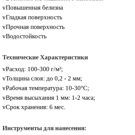
v
Повышенная белизна
v
Гладкая поверхность
v
Прочная поверхность
v
Водостойкость
Технические Характеристики
v
Расход:
100-300
г/м²;
v
Толщина слоя:
до 0,2 - 2 мм;
v
Рабочая температура:
10-30°С;
v
Время высыхания 1 мм:
1-2
часа;
v
Срок хранения:
6
мес.
Инструменты для нанесения: