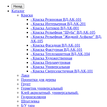
Назад
Каталог
Краски
- Краска Резиновая ВД-АК-101
- Краска Интерьерная ВД-АК-201
- Краска Антикор ВД-АК-001
- Краска Рельефная "Шуба" ВД-АК-105
- Краска Рельефная "Жидкий Асфальт" ВД-
АК-105
- Краска Фасадная ВД-АК-101
- Краска Фактурная ВД-АК-101
- Краска Теплозащитная ВД-АК-104
- Краска Художественная
- Краска Перламутровая
- Краска Универсальная
- Краска Сверхэластичная ВД-АК-101
Лаки
Пропитки для дерева
Грунт
Герметик универсальный
Клей акрилатный, универсальный.
Гидроизоляция
Шпатлевка
Б/У тара